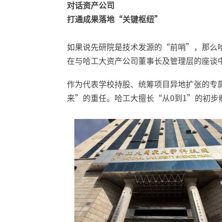
对话资产公司
打通成果落地“关键枢纽”
如果说先研院是技术发源的“前哨”，那么
在与哈工大资产公司董事长及管理层的座谈
作为代表学校持股、统筹项目异地扩张的专
来”的重任。哈工大擅长“从0到1”的初步