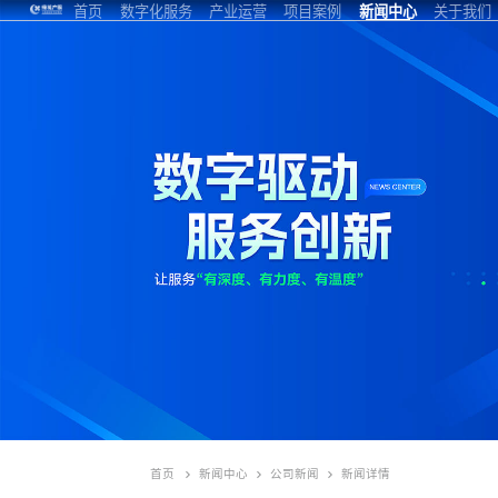
首页
数字化服务
产业运营
项目案例
新闻中心
关于我们
云助-数智开发
标准化运营
开发区
公司新闻
企业介绍
区
云助-数智园区
专项服务
园区小镇
项目动态
联系我们
云助钉-数智楼
商办楼宇
研究洞察
加入我们
宇
云助擎天-物联
未来社区
网
首页
新闻中心
公司新闻
新闻详情