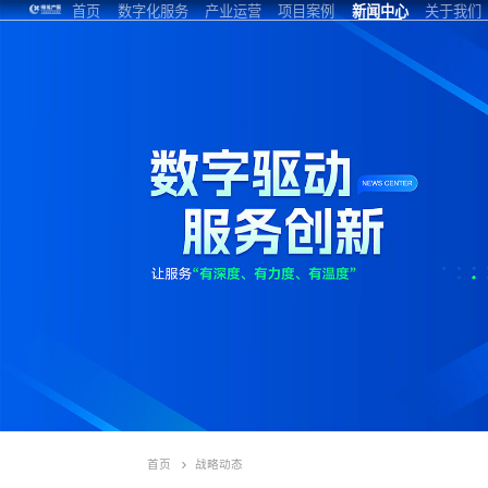
首页
数字化服务
产业运营
项目案例
新闻中心
关于我们
云助-数智开发
标准化运营
开发区
公司新闻
企业介绍
区
云助-数智园区
专项服务
园区小镇
项目动态
联系我们
云助钉-数智楼
商办楼宇
研究洞察
加入我们
宇
云助擎天-物联
未来社区
网
首页
战略动态