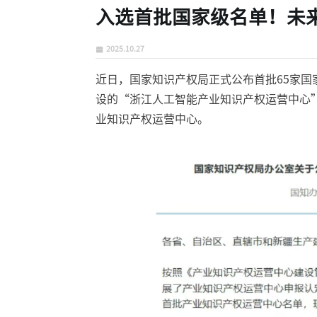
入选首批国家级名单！未来
2025.10.27
近日，国家知识产权局正式公布首批65家
设的“浙江人工智能产业知识产权运营中心
业知识产权运营中心。