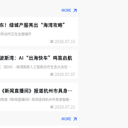
MORE
东！绿城产服亮出“海湾攻略”
服务动作正在全面铺开
2026.07.15
波斯湾：AI“出海快车”鸣笛启航
7月7日，浙江（杭州）-海湾国家人工智能合作生态大会在杭举办。大会由中东数字经济发展中心（SMDDC）、绿城科技产业服务集团联合主办
2026.07.07
CCTV-13《新闻直播间》报道杭州市具身智能展示与应用推广中心
CCTV-13新闻频道《新闻直播间》现场连线杭州市具身智能展示与应用推广中心，实地探访多类机器人应用场景
2026.07.21
MORE